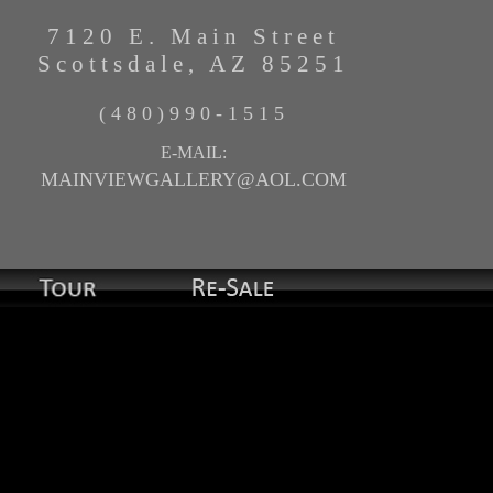
7120 E. Main Street
Scottsdale, AZ 85251
(480)990-1515
E-MAIL:
MAINVIEWGALLERY@AOL.COM