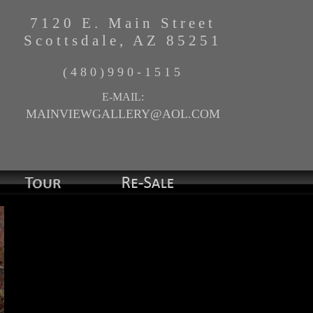
7120 E. Main Street
Scottsdale, AZ 85251
(480)990-1515
E-MAIL:
MAINVIEWGALLERY@AOL.COM