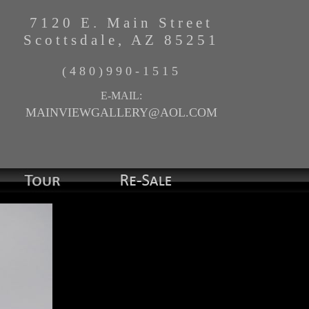
7120 E. Main Street
Scottsdale, AZ 85251
(480)990-1515
E-MAIL:
MAINVIEWGALLERY@AOL.COM